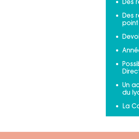
Des r
Des r
point
Devoi
Année
Possi
Direc
Un a
du ly
La Co