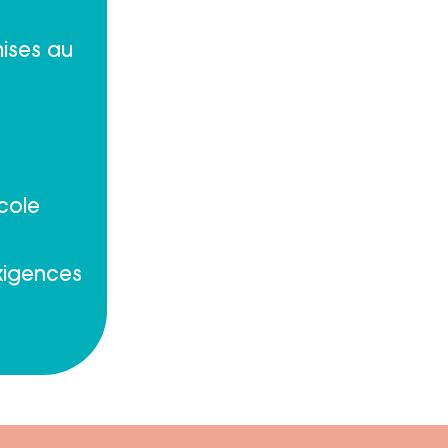
mises au
École
xigences