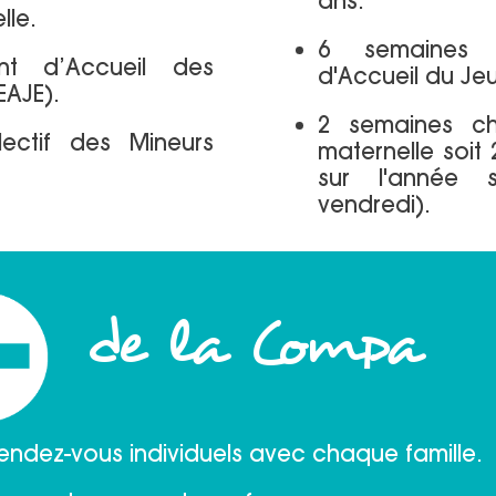
ans.
lle.
6 semaines e
ent d’Accueil des
d'Accueil du Je
EAJE).
2 semaines ch
lectif des Mineurs
maternelle soit
sur l'année s
vendredi).
de la Compa
endez-vous individuels avec chaque famille.