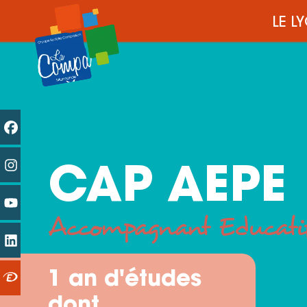
LE L
CAP AEPE
Accompagnant Educatif
1 an d'études
dont