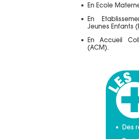
En Ecole Materne
En Etablissem
Jeunes Enfants (
En Accueil Col
(ACM).
Des r