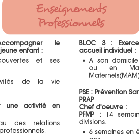
Enseignements
Professionnels
compagner le
BLOC 3 : Exerce
eune enfant :
accueil individuel :
ouvertes et ses
A son domicile
ou en Maiso
Maternels(MAM)
ivités de la vie
PSE : Prévention S
PRAP
 une activité en
Chef d'oeuvre :
PFMP :
14 semain
divisions.
au des relations
professionnels.
6 semaines en é